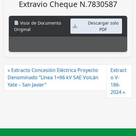
Extravio Cheque N.7830587
Visor de Documento
Descargar solo
Original
PDF
Extracto Concesión Eléctrica Proyecto
Extract
Denominado “Línea 1×66 kV SAE Volcán
o V-
Yate – San Javier”
186-
2024