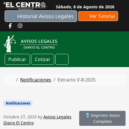
Skip to content
Sábado, 8 de Agosto de 2026
Historial Avisos Legales
Ver Tutorial
Publicar
Cotizar
Cart
Home
Notificaciones
Extracto V-8-2025
Notificaciones
Imprimir Aviso
Octubre 27, 2025
by
Avisos Legales
Completo
Diario El Centro