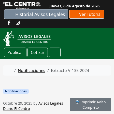
Skip to content
Jueves, 6 de Agosto de 2026
Historial Avisos Legales
Ver Tutorial
Publicar
Cotizar
Cart
Home
Notificaciones
Extracto V-135-2024
Notificaciones
Imprimir Aviso
Octubre 29, 2025
by
Avisos Legales
Completo
Diario El Centro