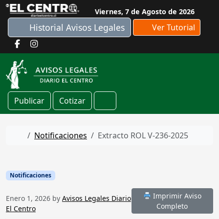
Skip to content
Viernes, 7 de Agosto de 2026
Historial Avisos Legales
Ver Tutorial
Publicar
Cotizar
Cart
Home
Notificaciones
Extracto ROL V-236-2025
Notificaciones
Imprimir Aviso
Enero 1, 2026
by
Avisos Legales Diario
Completo
El Centro