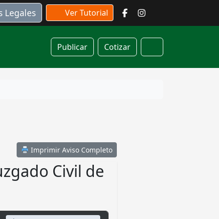
s Legales
Ver Tutorial
Publicar
Cotizar
Cart
Imprimir Aviso Completo
uzgado Civil de