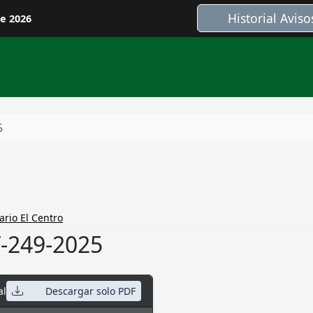
Historial Aviso
de 2026
5
ario El Centro
V-249-2025
al
Descargar solo PDF