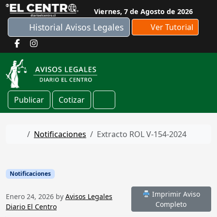
Skip to content
Viernes, 7 de Agosto de 2026
Historial Avisos Legales
Ver Tutorial
Publicar
Cotizar
Cart
Home
Notificaciones
Extracto ROL V-154-2024
Notificaciones
Imprimir Aviso
Enero 24, 2026
by
Avisos Legales
Completo
Diario El Centro