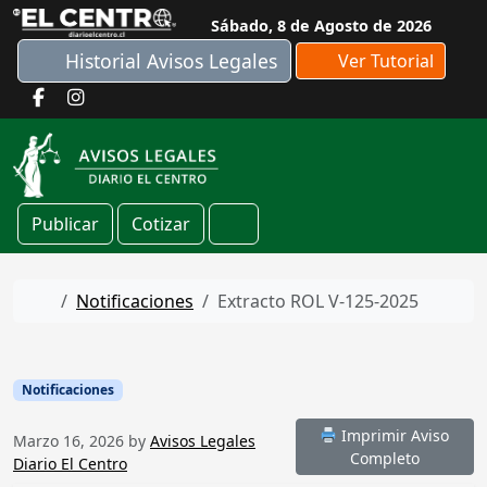
Skip to content
Sábado, 8 de Agosto de 2026
Historial Avisos Legales
Ver Tutorial
Publicar
Cotizar
Cart
Home
Notificaciones
Extracto ROL V-125-2025
Notificaciones
Imprimir Aviso
Marzo 16, 2026
by
Avisos Legales
Completo
Diario El Centro