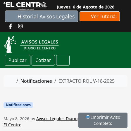
Skip to content
Jueves, 6 de Agosto de 2026
Historial Avisos Legales
Ver Tutorial
Publicar
Cotizar
Cart
Home
Notificaciones
EXTRACTO ROL V-18-2025
Notificaciones
Imprimir Aviso
Mayo 8, 2026
by
Avisos Legales Diario
Completo
El Centro