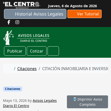
Skip to content
Jueves, 6 de Agosto de 2026
Historial Avisos Legales
Ver Tutorial
Publicar
Cotizar
Cart
Home
Citaciones
CITACIÓN INMOBILIARIA E INVERSIO
Citaciones
Imprimir Aviso
Mayo 13, 2026
by
Avisos Legales
Completo
Diario El Centro