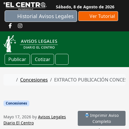
Skip to content
Sábado, 8 de Agosto de 2026
Historial Avisos Legales
Ver Tutorial
Publicar
Cotizar
Cart
Home
Concesiones
EXTRACTO PUBLICACIÓN CONCESIO
Concesiones
Imprimir Aviso
Mayo 17, 2026
by
Avisos Legales
Completo
Diario El Centro