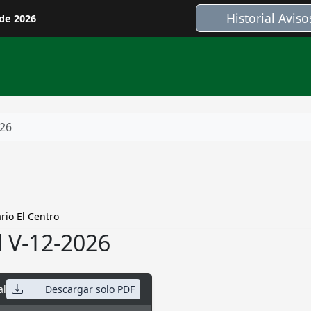
Historial Aviso
 de 2026
026
rio El Centro
l V-12-2026
al
Descargar solo PDF