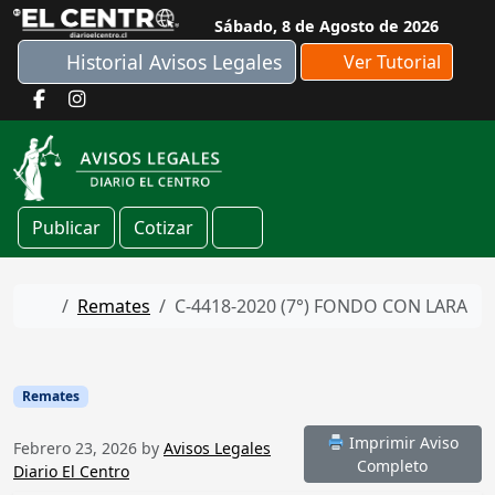
Skip to content
Sábado, 8 de Agosto de 2026
Historial Avisos Legales
Ver Tutorial
Publicar
Cotizar
Cart
Home
Remates
C-4418-2020 (7°) FONDO CON LARA
Remates
Imprimir Aviso
Febrero 23, 2026
by
Avisos Legales
Completo
Diario El Centro