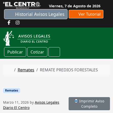
Skip to content
Viernes, 7 de Agosto de 2026
Historial Avisos Legales
Ver Tutorial
Publicar
Cotizar
Cart
Home
Remates
REMATE PREDIOS FORESTALES
Remates
Imprimir Aviso
Marzo 11, 2026
by
Avisos Legales
Completo
Diario El Centro