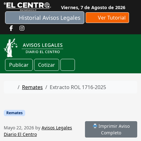
Skip to content
Viernes, 7 de Agosto de 2026
Historial Avisos Legales
Ver Tutorial
Publicar
Cotizar
Cart
Home
Remates
Extracto ROL 1716-2025
Remates
Imprimir Aviso
Mayo 22, 2026
by
Avisos Legales
Completo
Diario El Centro